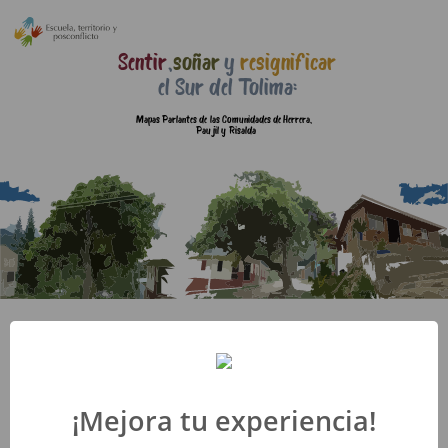
Sentir
resignificar
,
soñar
y
el Sur del
T
olima:
Mapas Parlantes de las Comunidades de Herrera,
Paujil y Risalda
¡Mejora tu experiencia!